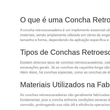
O que é uma Concha Retr
A concha retroescavadeira é um implemento essencial ut
materiais, sendo amplamente utilizado em obras de engen
tamanho e forma, dependendo da aplicação específica e d
Tipos de Conchas Retroes
Existem diversos tipos de conchas retroescavadeiras, ca
escavações gerais. Já as conchas de caçamba longa são i
Além disso, há conchas especiais, como as conchas de de
Materiais Utilizados na Fa
As conchas retroescavadeiras são geralmente fabricadas e
fundamental, pois a concha enfrenta condições severas 
corrosão, prolongando sua vida útil e eficiência operacion