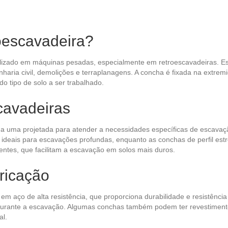
oescavadeira?
ilizado em máquinas pesadas, especialmente em retroescavadeiras. E
haria civil, demolições e terraplanagens. A concha é fixada na extrem
o tipo de solo a ser trabalhado.
cavadeiras
da uma projetada para atender a necessidades específicas de escavaç
deais para escavações profundas, enquanto as conchas de perfil estre
ntes, que facilitam a escavação em solos mais duros.
bricação
m aço de alta resistência, que proporciona durabilidade e resistênci
durante a escavação. Algumas conchas também podem ter revestimento
al.