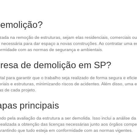
demolição?
 na remoção de estruturas, sejam elas residenciais, comerciais ou in
é necessária para dar espaço a novas construções. Ao contratar uma 
formidade com as normas de segurança e ambientais.
presa de demolição em SP?
para garantir que o trabalho seja realizado de forma segura e eficie
teriais e estruturas, minimizando riscos de acidentes. Além disso, um
s de cada projeto.
pas principais
pela avaliação da estrutura a ser demolida. Isso inclui a análise da i
realizada a obtenção das licenças necessárias junto aos órgãos comp
garantindo que tudo esteja em conformidade com as normas vigentes.