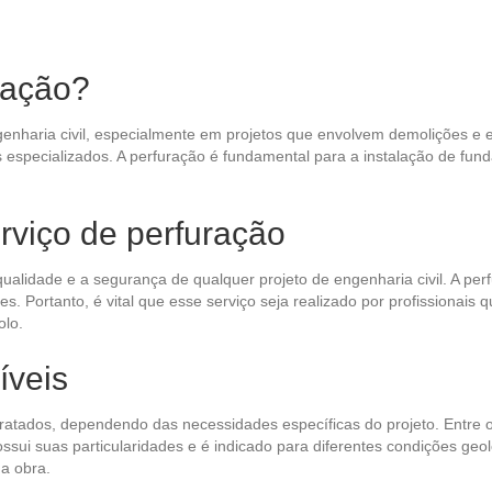
ração?
genharia civil, especialmente em projetos que envolvem demolições e 
os especializados. A perfuração é fundamental para a instalação de fu
erviço de perfuração
 qualidade e a segurança de qualquer projeto de engenharia civil. A p
. Portanto, é vital que esse serviço seja realizado por profissionais q
olo.
íveis
ratados, dependendo das necessidades específicas do projeto. Entre o
ui suas particularidades e é indicado para diferentes condições geoló
da obra.