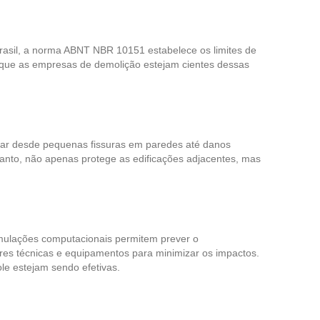
rasil, a norma ABNT NBR 10151 estabelece os limites de
l que as empresas de demolição estejam cientes dessas
riar desde pequenas fissuras em paredes até danos
tanto, não apenas protege as edificações adjacentes, mas
mulações computacionais permitem prever o
ores técnicas e equipamentos para minimizar os impactos.
le estejam sendo efetivas.