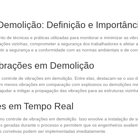
Demolição: Definição e Importânc
to de técnicas e práticas utilizadas para monitorar e minimizar as v
ções vizinhas, comprometer a segurança dos trabalhadores e afetar a i
ntir a segurança e a conformidade com as normas ambientais e de con
ibrações em Demolição
 controle de vibrações em demolição. Entre elas, destacam-se o us
ram menos vibrações em comparação com explosivos ou demolições mecân
judar a mitigar a propagação das vibrações para as estruturas vizinh
es em Tempo Real
o controle de vibrações em demolição. Isso envolve a instalação de s
es geradas durante o processo e permitem que os engenheiros avaliem s
das corretivas podem ser implementadas imediatamente.