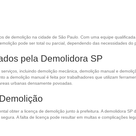
os de demolição na cidade de São Paulo. Com uma equipe qualificad
 demolição pode ser total ou parcial, dependendo das necessidades do 
zados pela Demolidora SP
 serviços, incluindo demolição mecânica, demolição manual e demoliçã
o a demolição manual é feita por trabalhadores que utilizam ferrame
a áreas urbanas densamente povoadas.
 Demolição
ental obter a licença de demolição junto à prefeitura. A demolidora S
e segura. A falta de licença pode resultar em multas e complicações l