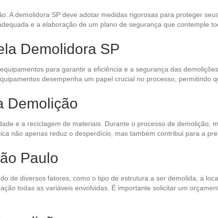
. A demolidora SP deve adotar medidas rigorosas para proteger seus t
o adequada e a elaboração de um plano de segurança que contemple to
ela Demolidora SP
quipamentos para garantir a eficiência e a segurança das demolições.
quipamentos desempenha um papel crucial no processo, permitindo que
a Demolição
ade e a reciclagem de materiais. Durante o processo de demolição, m
ática não apenas reduz o desperdício, mas também contribui para a p
ão Paulo
 de diversos fatores, como o tipo de estrutura a ser demolida, a loca
ção todas as variáveis envolvidas. É importante solicitar um orçamen