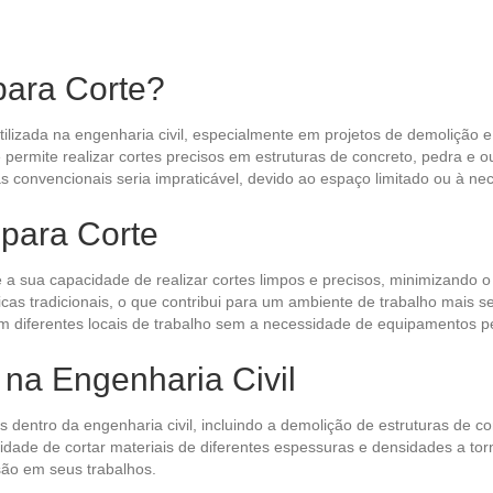
para Corte?
tilizada na engenharia civil, especialmente em projetos de demolição 
permite realizar cortes precisos em estruturas de concreto, pedra e out
as convencionais seria impraticável, devido ao espaço limitado ou à n
 para Corte
é a sua capacidade de realizar cortes limpos e precisos, minimizando o
s tradicionais, o que contribui para um ambiente de trabalho mais segu
m em diferentes locais de trabalho sem a necessidade de equipamentos 
 na Engenharia Civil
ões dentro da engenharia civil, incluindo a demolição de estruturas de
acidade de cortar materiais de diferentes espessuras e densidades a t
são em seus trabalhos.